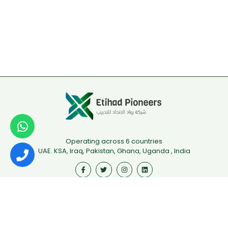
Operating across 6 countries
UAE. KSA, Iraq, Pakistan, Ghana, Uganda , India
Useful Links
First Aid