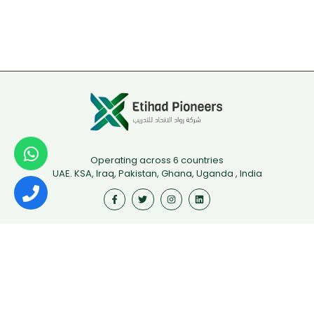
Operating across 6 countries
UAE. KSA, Iraq, Pakistan, Ghana, Uganda , India
Useful Links
First Aid
Fire Safety
Food Safety